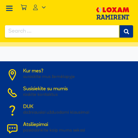
Search
for:
...
/
Produktai
/
Įrankiai
/
Kirstuvai
/
KIRSTUVAS ELEKTRINIS 30KG
Kur mes?
suraskite mus žemėlapyje
Susisiekite su mumis
raskite kontaktus
DUK
dažniausiai užduodami klausimai
Atsiliepimai
pasidalinkite kaip mums sekasi