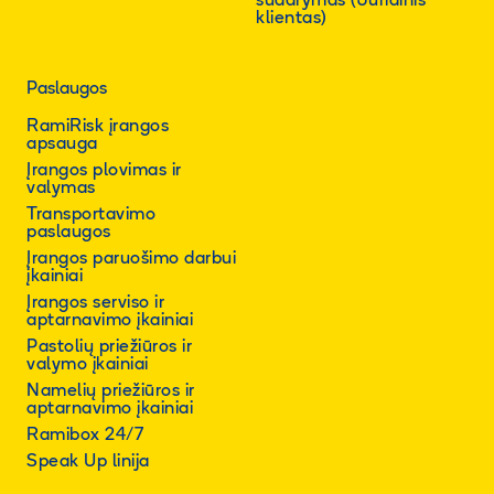
sudarymas (Juridinis
klientas)
Paslaugos
RamiRisk įrangos
apsauga
Įrangos plovimas ir
valymas
Transportavimo
paslaugos
Įrangos paruošimo darbui
įkainiai
Įrangos serviso ir
aptarnavimo įkainiai
Pastolių priežiūros ir
valymo įkainiai
Namelių priežiūros ir
aptarnavimo įkainiai
Ramibox 24/7
Speak Up linija