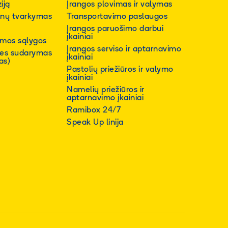
iją
Įrangos plovimas ir valymas
nų tvarkymas
Transportavimo paslaugos
Įrangos paruošimo darbui
įkainiai
mos sąlygos
Įrangos serviso ir aptarnavimo
ies sudarymas
įkainiai
as)
Pastolių priežiūros ir valymo
įkainiai
Namelių priežiūros ir
aptarnavimo įkainiai
Ramibox 24/7
Speak Up linija