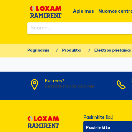
Apie mus
Nuomos centra
Search
for:
Pagrindinis
/
Produktai
/
Elektros prietaisai
Kur mes?
suraskite mus žemėlapyje
Pasirinkite šalį
Pasirinkite