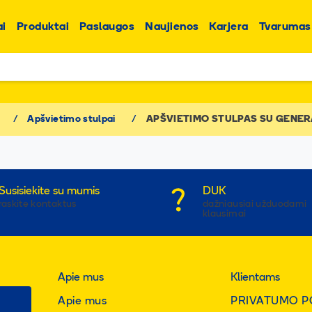
i
Produktai
Paslaugos
Naujienos
Karjera
Tvarumas
/
Apšvietimo stulpai
/
APŠVIETIMO STULPAS SU GENER
Susisiekite su mumis
DUK
raskite kontaktus
dažniausiai užduodami
klausimai
Apie mus
Klientams
Apie mus
PRIVATUMO P