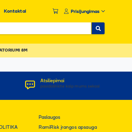
Kontaktai
Prisijungimas
ATORIUMI 8M
Atsiliepimai
pasidalinkite kaip mums sekasi
Paslaugos
OLITIKA
RamiRisk įrangos apsauga