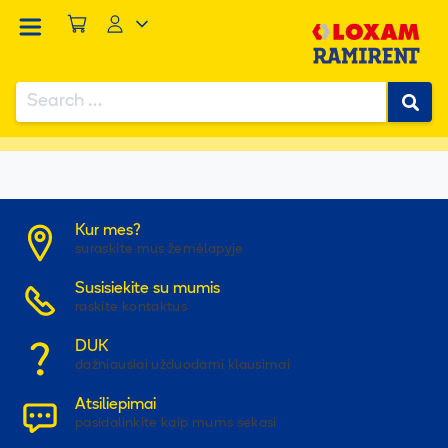
Search
for:
...
/
...
/
Prekės
/
Vinys ir vinių priedai
/
Vinys betonui X-P 22mm
Kur mes?
suraskite mus žemėlapyje
Susisiekite su mumis
raskite kontaktus
DUK
dažniausiai užduodami klausimai
Atsiliepimai
pasidalinkite kaip mums sekasi