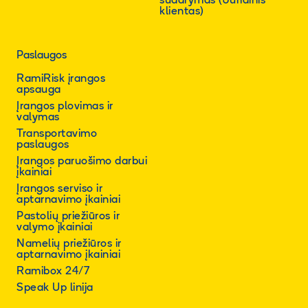
sudarymas (Juridinis
klientas)
Paslaugos
RamiRisk įrangos
apsauga
Įrangos plovimas ir
valymas
Transportavimo
paslaugos
Įrangos paruošimo darbui
įkainiai
Įrangos serviso ir
aptarnavimo įkainiai
Pastolių priežiūros ir
valymo įkainiai
Namelių priežiūros ir
aptarnavimo įkainiai
Ramibox 24/7
Speak Up linija